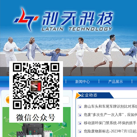
网站首页
走进利天
新闻中心
产品展示
唐山车头和车尾车牌识别比对系
危废“多次生产一次入库”，应如
移动源环保门禁系统-环保的抓手
危险废物新标志-2023年7月1日