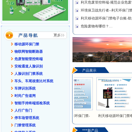
利天危废管控终端-规范企业危废
环境保卫战先行者--利天环保门
利天移动源环保门禁电子台账-助
危险废物有哪些？…
移动源环保门禁
物联网智能断路器
危废智能管控终端
安检通道人脸识别
产品展示
人脸识别门禁系统
车头、车尾核查比对系统
车牌识别系统
时尚广告道闸
智能手持终端巡检系统
人行广告门
端
危险废物智能称重+视
利天移动源环保门禁-
利天移动源环保门禁电
停车场管理系统
门禁管理系统
***新产品