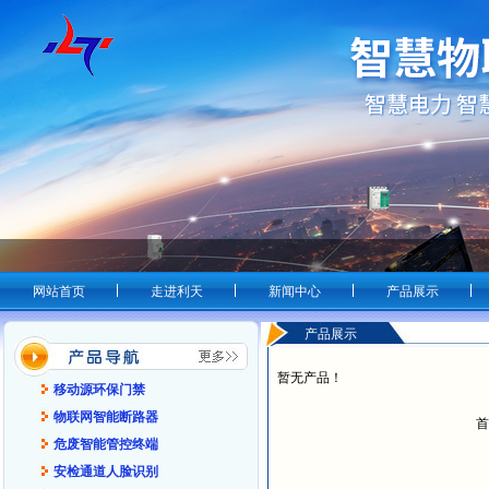
网站首页
走进利天
新闻中心
产品展示
产品展示
暂无产品！
移动源环保门禁
物联网智能断路器
首
危废智能管控终端
安检通道人脸识别